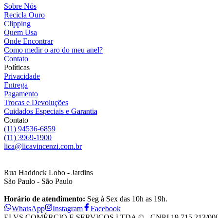
Sobre Nós
Recicla Ouro
Clipping
Quem Usa
Onde Encontrar
Como medir o aro do meu anel?
Contato
Políticas
Privacidade
Entrega
Pagamento
Trocas e Devoluções
Cuidados Especiais e Garantia
Contato
(11) 94536-6859
(11) 3969-1900
lica@licavincenzi.com.br
Rua Haddock Lobo - Jardins
São Paulo - São Paulo
Horário de atendimento:
Seg à Sex das 10h as 19h.
WhatsApp
Instagram
Facebook
ELVS COMÉRCIO E SERVIÇOS LTDA © - CNPJ 19.715.213/0001-28