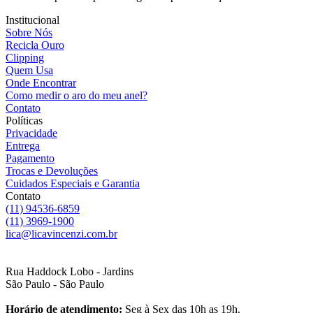
Institucional
Sobre Nós
Recicla Ouro
Clipping
Quem Usa
Onde Encontrar
Como medir o aro do meu anel?
Contato
Políticas
Privacidade
Entrega
Pagamento
Trocas e Devoluções
Cuidados Especiais e Garantia
Contato
(11) 94536-6859
(11) 3969-1900
lica@licavincenzi.com.br
Rua Haddock Lobo - Jardins
São Paulo - São Paulo
Horário de atendimento:
Seg à Sex das 10h as 19h.