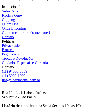
Institucional
Sobre Nós
Recicla Ouro
Clipping
Quem Usa
Onde Encontrar
Como medir o aro do meu anel?
Contato
Políticas
Privacidade
Entrega
Pagamento
Trocas e Devoluções
Cuidados Especiais e Garantia
Contato
(11) 94536-6859
(11) 3969-1900
lica@licavincenzi.com.br
Rua Haddock Lobo - Jardins
São Paulo - São Paulo
Horário de atendimento:
Seg à Sex das 10h as 19h.