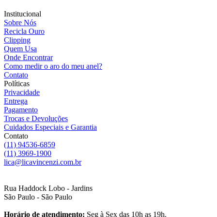
Institucional
Sobre Nós
Recicla Ouro
Clipping
Quem Usa
Onde Encontrar
Como medir o aro do meu anel?
Contato
Políticas
Privacidade
Entrega
Pagamento
Trocas e Devoluções
Cuidados Especiais e Garantia
Contato
(11) 94536-6859
(11) 3969-1900
lica@licavincenzi.com.br
Rua Haddock Lobo - Jardins
São Paulo - São Paulo
Horário de atendimento:
Seg à Sex das 10h as 19h.