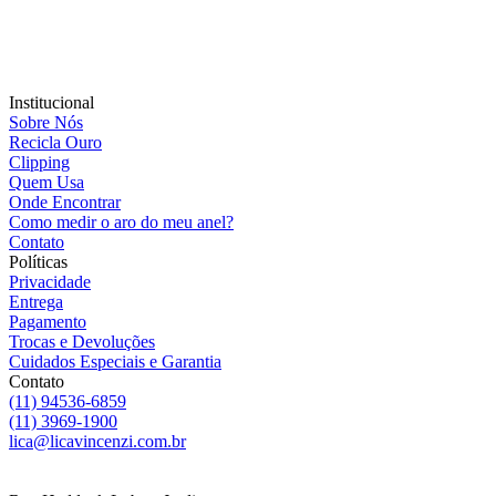
Institucional
Sobre Nós
Recicla Ouro
Clipping
Quem Usa
Onde Encontrar
Como medir o aro do meu anel?
Contato
Políticas
Privacidade
Entrega
Pagamento
Trocas e Devoluções
Cuidados Especiais e Garantia
Contato
(11) 94536-6859
(11) 3969-1900
lica@licavincenzi.com.br