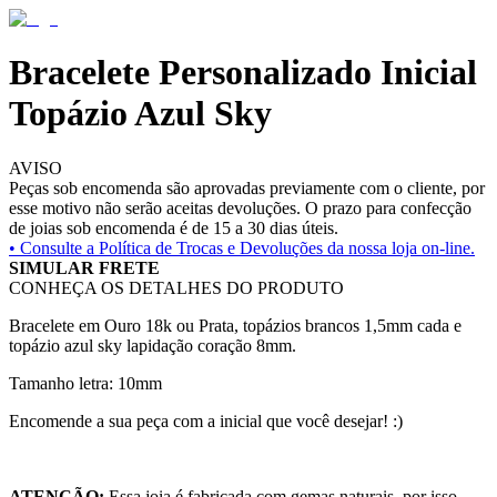
Bracelete Personalizado Inicial
Topázio Azul Sky
AVISO
Peças sob encomenda são aprovadas previamente com o cliente, por
esse motivo não serão aceitas devoluções. O prazo para confecção
de joias sob encomenda é de 15 a 30 dias úteis.
• Consulte a
Política de Trocas e Devoluções da nossa loja on-line.
SIMULAR FRETE
CONHEÇA OS DETALHES DO PRODUTO
Bracelete em Ouro 18k ou Prata, topázios brancos 1,5mm cada e
topázio azul sky lapidação coração 8mm.
Tamanho letra: 10mm
Encomende a sua peça com a inicial que você desejar! :)
ATENÇÃO:
Essa joia é fabricada com gemas naturais, por isso