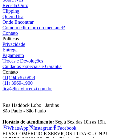
Recicla Ouro
Clipping
Quem Usa
Onde Encontrar
Como medir o aro do meu anel?
Contato
Políticas
Privacidade
Entrega
Pagamento
Trocas e Devoluções
Cuidados Especiais e Garantia
Contato
(11) 94536-6859
(11) 3969-1900
lica@licavincenzi.com.br
Rua Haddock Lobo - Jardins
São Paulo - São Paulo
Horário de atendimento:
Seg à Sex das 10h as 19h.
WhatsApp
Instagram
Facebook
ELVS COMÉRCIO E SERVIÇOS LTDA © - CNPJ