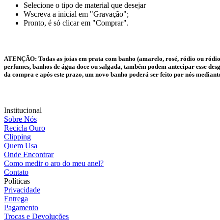
Selecione o tipo de material que desejar
Wscreva a inicial em "Gravação";
Pronto, é só clicar em "Comprar".
ATENÇÃO:
Todas as joias em prata com banho (amarelo, rosé, ródio ou ródio
perfumes, banhos de água doce ou salgada, também podem antecipar esse desgas
da compra e após este prazo, um novo banho poderá ser feito por nós mediant
Institucional
Sobre Nós
Recicla Ouro
Clipping
Quem Usa
Onde Encontrar
Como medir o aro do meu anel?
Contato
Políticas
Privacidade
Entrega
Pagamento
Trocas e Devoluções