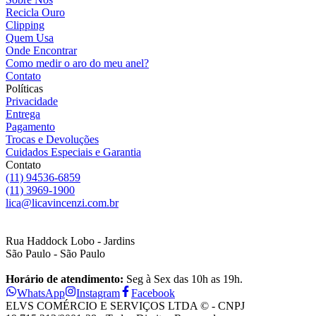
Recicla Ouro
Clipping
Quem Usa
Onde Encontrar
Como medir o aro do meu anel?
Contato
Políticas
Privacidade
Entrega
Pagamento
Trocas e Devoluções
Cuidados Especiais e Garantia
Contato
(11) 94536-6859
(11) 3969-1900
lica@licavincenzi.com.br
Rua Haddock Lobo - Jardins
São Paulo - São Paulo
Horário de atendimento:
Seg à Sex das 10h as 19h.
WhatsApp
Instagram
Facebook
ELVS COMÉRCIO E SERVIÇOS LTDA © - CNPJ