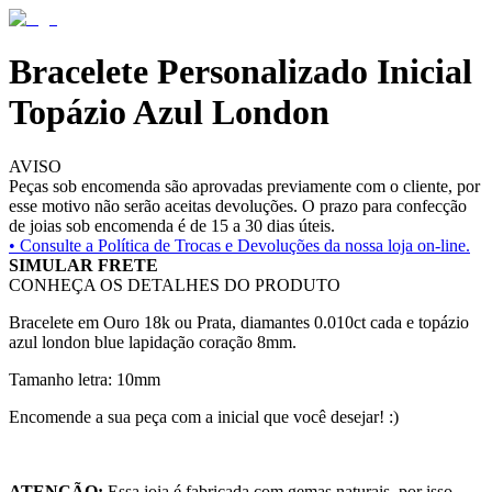
Bracelete Personalizado Inicial
Topázio Azul London
AVISO
Peças sob encomenda são aprovadas previamente com o cliente, por
esse motivo não serão aceitas devoluções. O prazo para confecção
de joias sob encomenda é de 15 a 30 dias úteis.
• Consulte a
Política de Trocas e Devoluções da nossa loja on-line.
SIMULAR FRETE
CONHEÇA OS DETALHES DO PRODUTO
Bracelete em Ouro 18k ou Prata, diamantes 0.010ct cada e topázio
azul london blue lapidação coração 8mm.
Tamanho letra: 10mm
Encomende a sua peça com a inicial que você desejar! :)
ATENÇÃO:
Essa joia é fabricada com gemas naturais, por isso