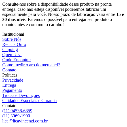
Consulte-nos sobre a disponibilidade desse produto na pronta
entrega, caso não esteja disponível poderemos fabricar um
especialmente para você. Nosso prazo de fabricação varia entre
15 e
30 dias úteis
. Faremos o possível para entregar seu produto o
quanto antes e com muito carinho!
Institucional
Sobre Nós
Recicla Ouro
Clipping
Quem Usa
Onde Encontrar
Como medir o aro do meu anel?
Contato
Políticas
Privacidade
Entrega
Pagamento
Trocas e Devoluções
Cuidados Especiais e Garantia
Contato
(11) 94536-6859
(11) 3969-1900
lica@licavincenzi.com.br