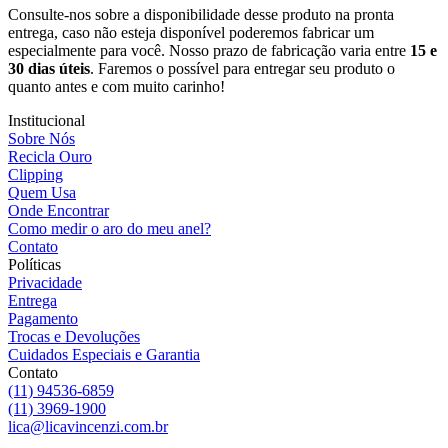
Consulte-nos sobre a disponibilidade desse produto na pronta
entrega, caso não esteja disponível poderemos fabricar um
especialmente para você. Nosso prazo de fabricação varia entre
15 e
30 dias úteis
. Faremos o possível para entregar seu produto o
quanto antes e com muito carinho!
Institucional
Sobre Nós
Recicla Ouro
Clipping
Quem Usa
Onde Encontrar
Como medir o aro do meu anel?
Contato
Políticas
Privacidade
Entrega
Pagamento
Trocas e Devoluções
Cuidados Especiais e Garantia
Contato
(11) 94536-6859
(11) 3969-1900
lica@licavincenzi.com.br