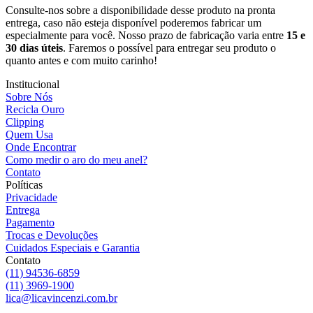
Consulte-nos sobre a disponibilidade desse produto na pronta
entrega, caso não esteja disponível poderemos fabricar um
especialmente para você. Nosso prazo de fabricação varia entre
15 e
30 dias úteis
. Faremos o possível para entregar seu produto o
quanto antes e com muito carinho!
Institucional
Sobre Nós
Recicla Ouro
Clipping
Quem Usa
Onde Encontrar
Como medir o aro do meu anel?
Contato
Políticas
Privacidade
Entrega
Pagamento
Trocas e Devoluções
Cuidados Especiais e Garantia
Contato
(11) 94536-6859
(11) 3969-1900
lica@licavincenzi.com.br