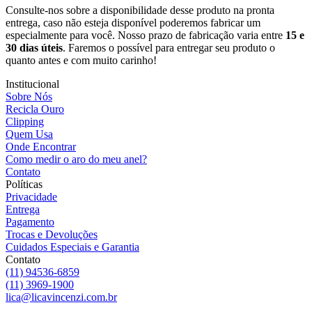
Consulte-nos sobre a disponibilidade desse produto na pronta
entrega, caso não esteja disponível poderemos fabricar um
especialmente para você. Nosso prazo de fabricação varia entre
15 e
30 dias úteis
. Faremos o possível para entregar seu produto o
quanto antes e com muito carinho!
Institucional
Sobre Nós
Recicla Ouro
Clipping
Quem Usa
Onde Encontrar
Como medir o aro do meu anel?
Contato
Políticas
Privacidade
Entrega
Pagamento
Trocas e Devoluções
Cuidados Especiais e Garantia
Contato
(11) 94536-6859
(11) 3969-1900
lica@licavincenzi.com.br