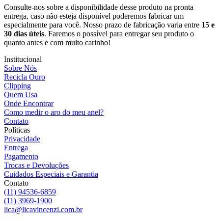
Consulte-nos sobre a disponibilidade desse produto na pronta
entrega, caso não esteja disponível poderemos fabricar um
especialmente para você. Nosso prazo de fabricação varia entre
15 e
30 dias úteis
. Faremos o possível para entregar seu produto o
quanto antes e com muito carinho!
Institucional
Sobre Nós
Recicla Ouro
Clipping
Quem Usa
Onde Encontrar
Como medir o aro do meu anel?
Contato
Políticas
Privacidade
Entrega
Pagamento
Trocas e Devoluções
Cuidados Especiais e Garantia
Contato
(11) 94536-6859
(11) 3969-1900
lica@licavincenzi.com.br