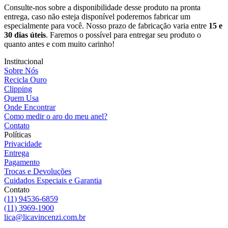
Consulte-nos sobre a disponibilidade desse produto na pronta
entrega, caso não esteja disponível poderemos fabricar um
especialmente para você. Nosso prazo de fabricação varia entre
15 e
30 dias úteis
. Faremos o possível para entregar seu produto o
quanto antes e com muito carinho!
Institucional
Sobre Nós
Recicla Ouro
Clipping
Quem Usa
Onde Encontrar
Como medir o aro do meu anel?
Contato
Políticas
Privacidade
Entrega
Pagamento
Trocas e Devoluções
Cuidados Especiais e Garantia
Contato
(11) 94536-6859
(11) 3969-1900
lica@licavincenzi.com.br