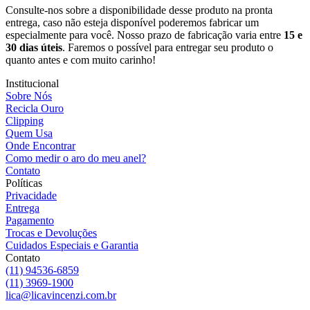
Consulte-nos sobre a disponibilidade desse produto na pronta
entrega, caso não esteja disponível poderemos fabricar um
especialmente para você. Nosso prazo de fabricação varia entre
15 e
30 dias úteis
. Faremos o possível para entregar seu produto o
quanto antes e com muito carinho!
Institucional
Sobre Nós
Recicla Ouro
Clipping
Quem Usa
Onde Encontrar
Como medir o aro do meu anel?
Contato
Políticas
Privacidade
Entrega
Pagamento
Trocas e Devoluções
Cuidados Especiais e Garantia
Contato
(11) 94536-6859
(11) 3969-1900
lica@licavincenzi.com.br