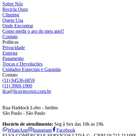
Sobre Nós
Recicla Ouro
Clipping
Quem Usa
Onde Encontrar
Como medir o aro do meu anel?
Contato
Políticas
Privacidade
Entrega
Pagamento
Trocas e Devoluções
Cuidados Especiais e Garantia
Contato
(11) 94536-6859
(11) 3969-1900
lica@licavincenzi.com.br
Rua Haddock Lobo - Jardins
São Paulo - São Paulo
Horário de atendimento:
Seg à Sex das 10h as 19h.
WhatsApp
Instagram
Facebook
ELVS COMÉRCIO E SERVIÇOS LTDA © - CNPJ 19.715.213/0001-28