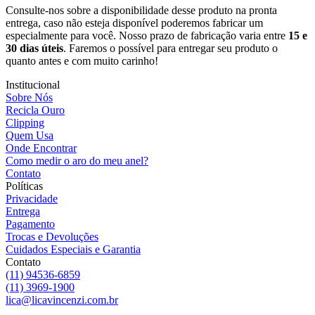
Consulte-nos sobre a disponibilidade desse produto na pronta
entrega, caso não esteja disponível poderemos fabricar um
especialmente para você. Nosso prazo de fabricação varia entre
15 e
30 dias úteis
. Faremos o possível para entregar seu produto o
quanto antes e com muito carinho!
Institucional
Sobre Nós
Recicla Ouro
Clipping
Quem Usa
Onde Encontrar
Como medir o aro do meu anel?
Contato
Políticas
Privacidade
Entrega
Pagamento
Trocas e Devoluções
Cuidados Especiais e Garantia
Contato
(11) 94536-6859
(11) 3969-1900
lica@licavincenzi.com.br