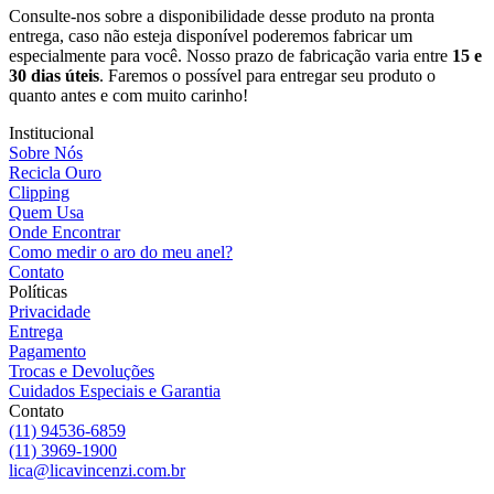
Consulte-nos sobre a disponibilidade desse produto na pronta
entrega, caso não esteja disponível poderemos fabricar um
especialmente para você. Nosso prazo de fabricação varia entre
15 e
30 dias úteis
. Faremos o possível para entregar seu produto o
quanto antes e com muito carinho!
Institucional
Sobre Nós
Recicla Ouro
Clipping
Quem Usa
Onde Encontrar
Como medir o aro do meu anel?
Contato
Políticas
Privacidade
Entrega
Pagamento
Trocas e Devoluções
Cuidados Especiais e Garantia
Contato
(11) 94536-6859
(11) 3969-1900
lica@licavincenzi.com.br