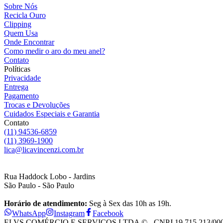
Sobre Nós
Recicla Ouro
Clipping
Quem Usa
Onde Encontrar
Como medir o aro do meu anel?
Contato
Políticas
Privacidade
Entrega
Pagamento
Trocas e Devoluções
Cuidados Especiais e Garantia
Contato
(11) 94536-6859
(11) 3969-1900
lica@licavincenzi.com.br
Rua Haddock Lobo - Jardins
São Paulo - São Paulo
Horário de atendimento:
Seg à Sex das 10h as 19h.
WhatsApp
Instagram
Facebook
ELVS COMÉRCIO E SERVIÇOS LTDA © - CNPJ 19.715.213/0001-28