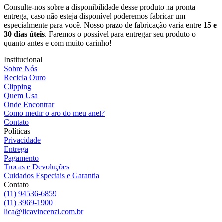
Consulte-nos sobre a disponibilidade desse produto na pronta
entrega, caso não esteja disponível poderemos fabricar um
especialmente para você. Nosso prazo de fabricação varia entre
15 e
30 dias úteis
. Faremos o possível para entregar seu produto o
quanto antes e com muito carinho!
Institucional
Sobre Nós
Recicla Ouro
Clipping
Quem Usa
Onde Encontrar
Como medir o aro do meu anel?
Contato
Políticas
Privacidade
Entrega
Pagamento
Trocas e Devoluções
Cuidados Especiais e Garantia
Contato
(11) 94536-6859
(11) 3969-1900
lica@licavincenzi.com.br