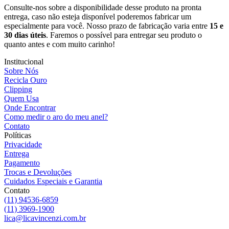
Consulte-nos sobre a disponibilidade desse produto na pronta
entrega, caso não esteja disponível poderemos fabricar um
especialmente para você. Nosso prazo de fabricação varia entre
15 e
30 dias úteis
. Faremos o possível para entregar seu produto o
quanto antes e com muito carinho!
Institucional
Sobre Nós
Recicla Ouro
Clipping
Quem Usa
Onde Encontrar
Como medir o aro do meu anel?
Contato
Políticas
Privacidade
Entrega
Pagamento
Trocas e Devoluções
Cuidados Especiais e Garantia
Contato
(11) 94536-6859
(11) 3969-1900
lica@licavincenzi.com.br