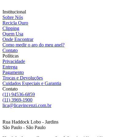
Institucional
Sobre Nós
Recicla Ouro
Clipping
Quem Usa
Onde Encontrar
Como medir o aro do meu anel?
Contato
Políticas
Privacidade
Entrega
Pagamento
Trocas e Devoluções
Cuidados Especiais e Garantia
Contato
(11) 94536-6859
(11) 3969-1900
lica@licavincenzi.com.br
Rua Haddock Lobo - Jardins
São Paulo - São Paulo