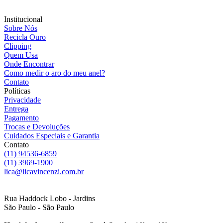
Institucional
Sobre Nós
Recicla Ouro
Clipping
Quem Usa
Onde Encontrar
Como medir o aro do meu anel?
Contato
Políticas
Privacidade
Entrega
Pagamento
Trocas e Devoluções
Cuidados Especiais e Garantia
Contato
(11) 94536-6859
(11) 3969-1900
lica@licavincenzi.com.br
Rua Haddock Lobo - Jardins
São Paulo - São Paulo