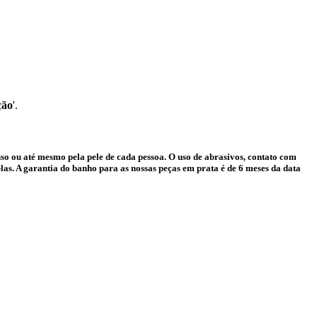
ção
'.
o ou até mesmo pela pele de cada pessoa. O uso de abrasivos, contato com
as. A garantia do banho para as nossas peças em prata é de 6 meses da data