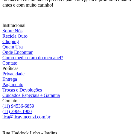
antes e com muito carinho!
Institucional
Sobre Nós
Recicla Ouro
Clipping
Quem Usa
Onde Encontrar
Como medir o aro do meu anel?
Contato
Políticas
Privacidade
Entrega
Pagamento
Trocas e Devoluções
Cuidados Especiais e Garantia
Contato
(11) 94536-6859
(11) 3969-1900
lica@licavincenzi.com.br
Rua Haddock Lobo - Jardins