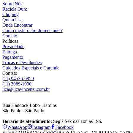
Sobre Nós
Recicla Ouro
Clipping
Quem Usa
Onde Encontrar
Como medir o aro do meu anel?
Contato
Políticas
Privacidade
Entrega
Pagamento
Trocas e Devoluções
Cuidados Especiais e Garantia
Contato
(11) 94536-6859
(11) 3969-1900
lica@licavincenzi.com.br
Rua Haddock Lobo - Jardins
São Paulo - São Paulo
Horário de atendimento:
Seg à Sex das 10h as 19h.
WhatsApp
Instagram
Facebook
ELVS COMÉRCIO E SERVIÇOS LTDA © - CNPJ 19.715.213/0001-28