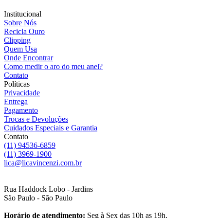
Institucional
Sobre Nós
Recicla Ouro
Clipping
Quem Usa
Onde Encontrar
Como medir o aro do meu anel?
Contato
Políticas
Privacidade
Entrega
Pagamento
Trocas e Devoluções
Cuidados Especiais e Garantia
Contato
(11) 94536-6859
(11) 3969-1900
lica@licavincenzi.com.br
Rua Haddock Lobo - Jardins
São Paulo - São Paulo
Horário de atendimento:
Seg à Sex das 10h as 19h.