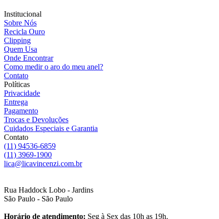
Institucional
Sobre Nós
Recicla Ouro
Clipping
Quem Usa
Onde Encontrar
Como medir o aro do meu anel?
Contato
Políticas
Privacidade
Entrega
Pagamento
Trocas e Devoluções
Cuidados Especiais e Garantia
Contato
(11) 94536-6859
(11) 3969-1900
lica@licavincenzi.com.br
Rua Haddock Lobo - Jardins
São Paulo - São Paulo
Horário de atendimento:
Seg à Sex das 10h as 19h.