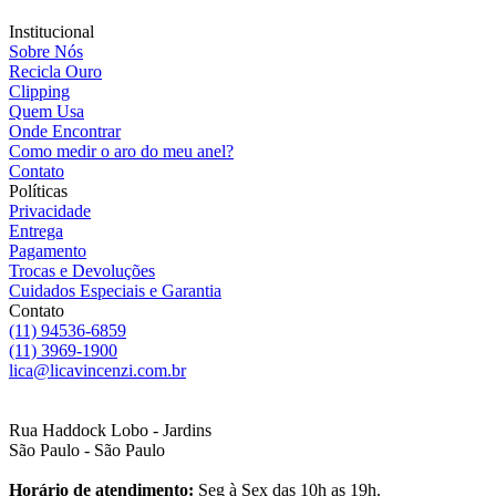
Institucional
Sobre Nós
Recicla Ouro
Clipping
Quem Usa
Onde Encontrar
Como medir o aro do meu anel?
Contato
Políticas
Privacidade
Entrega
Pagamento
Trocas e Devoluções
Cuidados Especiais e Garantia
Contato
(11) 94536-6859
(11) 3969-1900
lica@licavincenzi.com.br
Rua Haddock Lobo - Jardins
São Paulo - São Paulo
Horário de atendimento:
Seg à Sex das 10h as 19h.