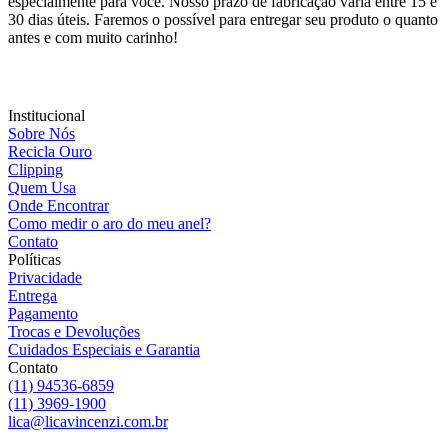
especialmente para você. Nosso prazo de fabricação varia entre 15 e
30 dias úteis. Faremos o possível para entregar seu produto o quanto
antes e com muito carinho!
Institucional
Sobre Nós
Recicla Ouro
Clipping
Quem Usa
Onde Encontrar
Como medir o aro do meu anel?
Contato
Políticas
Privacidade
Entrega
Pagamento
Trocas e Devoluções
Cuidados Especiais e Garantia
Contato
(11) 94536-6859
(11) 3969-1900
lica@licavincenzi.com.br