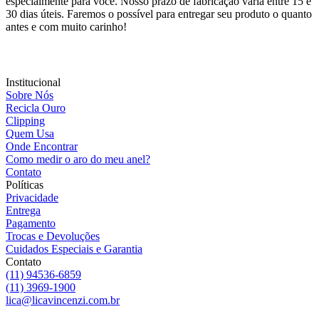
especialmente para você. Nosso prazo de fabricação varia entre 15 e
30 dias úteis. Faremos o possível para entregar seu produto o quanto
antes e com muito carinho!
Institucional
Sobre Nós
Recicla Ouro
Clipping
Quem Usa
Onde Encontrar
Como medir o aro do meu anel?
Contato
Políticas
Privacidade
Entrega
Pagamento
Trocas e Devoluções
Cuidados Especiais e Garantia
Contato
(11) 94536-6859
(11) 3969-1900
lica@licavincenzi.com.br