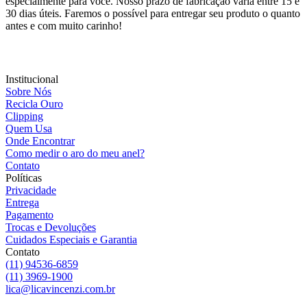
especialmente para você. Nosso prazo de fabricação varia entre 15 e
30 dias úteis. Faremos o possível para entregar seu produto o quanto
antes e com muito carinho!
Institucional
Sobre Nós
Recicla Ouro
Clipping
Quem Usa
Onde Encontrar
Como medir o aro do meu anel?
Contato
Políticas
Privacidade
Entrega
Pagamento
Trocas e Devoluções
Cuidados Especiais e Garantia
Contato
(11) 94536-6859
(11) 3969-1900
lica@licavincenzi.com.br