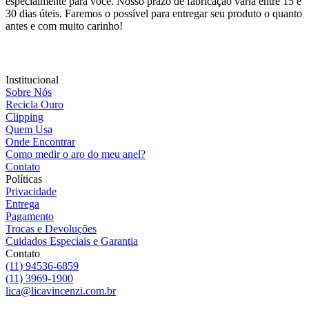
especialmente para você. Nosso prazo de fabricação varia entre 15 e
30 dias úteis. Faremos o possível para entregar seu produto o quanto
antes e com muito carinho!
Institucional
Sobre Nós
Recicla Ouro
Clipping
Quem Usa
Onde Encontrar
Como medir o aro do meu anel?
Contato
Políticas
Privacidade
Entrega
Pagamento
Trocas e Devoluções
Cuidados Especiais e Garantia
Contato
(11) 94536-6859
(11) 3969-1900
lica@licavincenzi.com.br