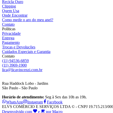
Recicla Ouro
Clipping
Quem Usa
Onde Encontrar
Como medir o aro do meu anel?
Contato
Políticas
Privacidade
Entrega
Pagamento
Trocas e Devoluções
Cuidados Especiais e Garantia
Contato
(11) 94536-6859
(11) 3969-1900
lica@licavincenzi.com.br
Rua Haddock Lobo - Jardins
São Paulo - São Paulo
Horário de atendimento:
Seg à Sex das 10h as 19h.
WhatsApp
Instagram
Facebook
ELVS COMÉRCIO E SERVIÇOS LTDA © - CNPJ 19.715.213/0001-28
Desenvolvido com
e
por Macro