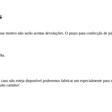
s
se motivo não serão aceitas devoluções. O prazo para confecção de joi
lta.
 caso não esteja disponível poderemos fabricar um especialmente para v
uito carinho!