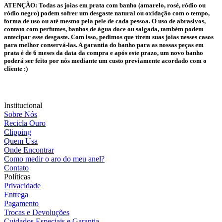
ATENÇÃO:
Todas as joias em prata com banho (amarelo, rosé, ródio ou
ródio negro) podem sofrer um desgaste natural ou oxidação com o tempo,
forma de uso ou até mesmo pela pele de cada pessoa. O uso de abrasivos,
contato com perfumes, banhos de água doce ou salgada, também podem
antecipar esse desgaste. Com isso, pedimos que tirem suas joias nesses casos
para melhor conservá-las. A garantia do banho para as nossas peças em
prata é de 6 meses da data da compra e após este prazo, um novo banho
poderá ser feito por nós mediante um custo previamente acordado com o
cliente :)
Institucional
Sobre Nós
Recicla Ouro
Clipping
Quem Usa
Onde Encontrar
Como medir o aro do meu anel?
Contato
Políticas
Privacidade
Entrega
Pagamento
Trocas e Devoluções
Cuidados Especiais e Garantia