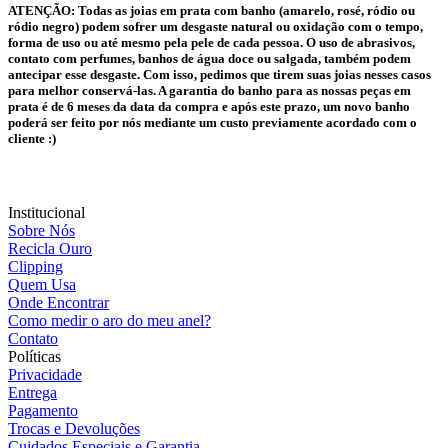
ATENÇÃO:
Todas as joias em prata com banho (amarelo, rosé, ródio ou
ródio negro) podem sofrer um desgaste natural ou oxidação com o tempo,
forma de uso ou até mesmo pela pele de cada pessoa. O uso de abrasivos,
contato com perfumes, banhos de água doce ou salgada, também podem
antecipar esse desgaste. Com isso, pedimos que tirem suas joias nesses casos
para melhor conservá-las. A garantia do banho para as nossas peças em
prata é de 6 meses da data da compra e após este prazo, um novo banho
poderá ser feito por nós mediante um custo previamente acordado com o
cliente :)
Institucional
Sobre Nós
Recicla Ouro
Clipping
Quem Usa
Onde Encontrar
Como medir o aro do meu anel?
Contato
Políticas
Privacidade
Entrega
Pagamento
Trocas e Devoluções
Cuidados Especiais e Garantia