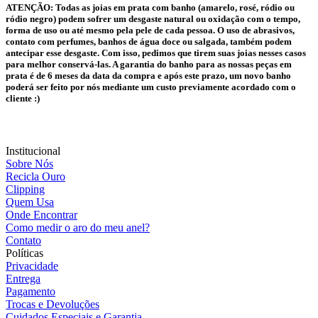
ATENÇÃO:
Todas as joias em prata com banho (amarelo, rosé, ródio ou
ródio negro) podem sofrer um desgaste natural ou oxidação com o tempo,
forma de uso ou até mesmo pela pele de cada pessoa. O uso de abrasivos,
contato com perfumes, banhos de água doce ou salgada, também podem
antecipar esse desgaste. Com isso, pedimos que tirem suas joias nesses casos
para melhor conservá-las. A garantia do banho para as nossas peças em
prata é de 6 meses da data da compra e após este prazo, um novo banho
poderá ser feito por nós mediante um custo previamente acordado com o
cliente :)
Institucional
Sobre Nós
Recicla Ouro
Clipping
Quem Usa
Onde Encontrar
Como medir o aro do meu anel?
Contato
Políticas
Privacidade
Entrega
Pagamento
Trocas e Devoluções
Cuidados Especiais e Garantia