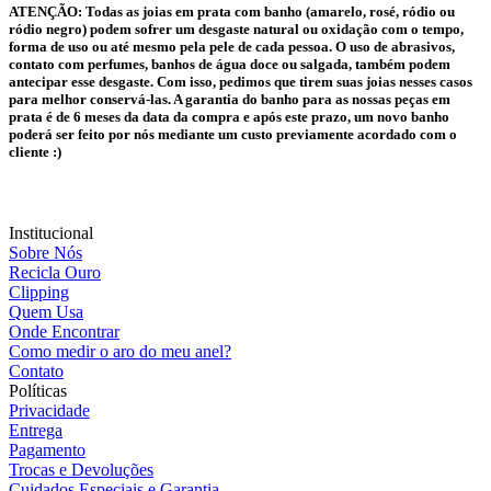
ATENÇÃO:
Todas as joias em prata com banho (amarelo, rosé, ródio ou
ródio negro) podem sofrer um desgaste natural ou oxidação com o tempo,
forma de uso ou até mesmo pela pele de cada pessoa. O uso de abrasivos,
contato com perfumes, banhos de água doce ou salgada, também podem
antecipar esse desgaste. Com isso, pedimos que tirem suas joias nesses casos
para melhor conservá-las. A garantia do banho para as nossas peças em
prata é de 6 meses da data da compra e após este prazo, um novo banho
poderá ser feito por nós mediante um custo previamente acordado com o
cliente :)
Institucional
Sobre Nós
Recicla Ouro
Clipping
Quem Usa
Onde Encontrar
Como medir o aro do meu anel?
Contato
Políticas
Privacidade
Entrega
Pagamento
Trocas e Devoluções
Cuidados Especiais e Garantia