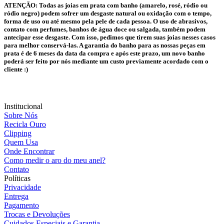
ATENÇÃO:
Todas as joias em prata com banho (amarelo, rosé, ródio ou
ródio negro) podem sofrer um desgaste natural ou oxidação com o tempo,
forma de uso ou até mesmo pela pele de cada pessoa. O uso de abrasivos,
contato com perfumes, banhos de água doce ou salgada, também podem
antecipar esse desgaste. Com isso, pedimos que tirem suas joias nesses casos
para melhor conservá-las. A garantia do banho para as nossas peças em
prata é de 6 meses da data da compra e após este prazo, um novo banho
poderá ser feito por nós mediante um custo previamente acordado com o
cliente :)
Institucional
Sobre Nós
Recicla Ouro
Clipping
Quem Usa
Onde Encontrar
Como medir o aro do meu anel?
Contato
Políticas
Privacidade
Entrega
Pagamento
Trocas e Devoluções
Cuidados Especiais e Garantia