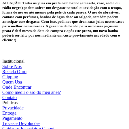
ATENÇÃO:
Todas as joias em prata com banho (amarelo, rosé, ródio ou
ródio negro) podem sofrer um desgaste natural ou oxidação com o tempo,
forma de uso ou até mesmo pela pele de cada pessoa. O uso de abrasivos,
contato com perfumes, banhos de água doce ou salgada, também podem
antecipar esse desgaste. Com isso, pedimos que tirem suas joias nesses casos
para melhor conservá-las. A garantia do banho para as nossas peças em
prata é de 6 meses da data da compra e após este prazo, um novo banho
poderá ser feito por nós mediante um custo previamente acordado com o
cliente :)
Institucional
Sobre Nós
Recicla Ouro
Clipping
Quem Usa
Onde Encontrar
Como medir o aro do meu anel?
Contato
Políticas
Privacidade
Entrega
Pagamento
Trocas e Devoluções
Cuidados Especiais e Garantia