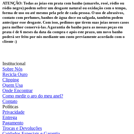
ATENÇÃO:
Todas as joias em prata com banho (amarelo, rosé, ródio ou
ródio negro) podem sofrer um desgaste natural ou oxidação com o tempo,
forma de uso ou até mesmo pela pele de cada pessoa. O uso de abrasivos,
contato com perfumes, banhos de água doce ou salgada, também podem
antecipar esse desgaste. Com isso, pedimos que tirem suas joias nesses casos
para melhor conservá-las. A garantia do banho para as nossas peças em
prata é de 6 meses da data da compra e após este prazo, um novo banho
poderá ser feito por nós mediante um custo previamente acordado com o
cliente :)
Institucional
Sobre Nós
Recicla Ouro
Clipping
Quem Usa
Onde Encontrar
Como medir o aro do meu anel?
Contato
Políticas
Privacidade
Entrega
Pagamento
Trocas e Devoluções
Cuidados Especiais e Garantia