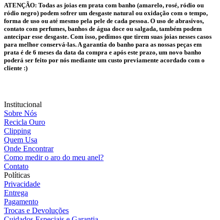
ATENÇÃO:
Todas as joias em prata com banho (amarelo, rosé, ródio ou
ródio negro) podem sofrer um desgaste natural ou oxidação com o tempo,
forma de uso ou até mesmo pela pele de cada pessoa. O uso de abrasivos,
contato com perfumes, banhos de água doce ou salgada, também podem
antecipar esse desgaste. Com isso, pedimos que tirem suas joias nesses casos
para melhor conservá-las. A garantia do banho para as nossas peças em
prata é de 6 meses da data da compra e após este prazo, um novo banho
poderá ser feito por nós mediante um custo previamente acordado com o
cliente :)
Institucional
Sobre Nós
Recicla Ouro
Clipping
Quem Usa
Onde Encontrar
Como medir o aro do meu anel?
Contato
Políticas
Privacidade
Entrega
Pagamento
Trocas e Devoluções
Cuidados Especiais e Garantia