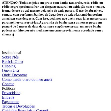
ATENÇÃO:
Todas as joias em prata com banho (amarelo, rosé, ródio ou
ródio negro) podem sofrer um desgaste natural ou oxidação com o tempo,
forma de uso ou até mesmo pela pele de cada pessoa. O uso de abrasivos,
contato com perfumes, banhos de água doce ou salgada, também podem
antecipar esse desgaste. Com isso, pedimos que tirem suas joias nesses casos
para melhor conservá-las. A garantia do banho para as nossas peças em
prata é de 6 meses da data da compra e após este prazo, um novo banho
poderá ser feito por nós mediante um custo previamente acordado com o
cliente :)
Institucional
Sobre Nós
Recicla Ouro
Clipping
Quem Usa
Onde Encontrar
Como medir o aro do meu anel?
Contato
Políticas
Privacidade
Entrega
Pagamento
Trocas e Devoluções
Cuidados Especiais e Garantia