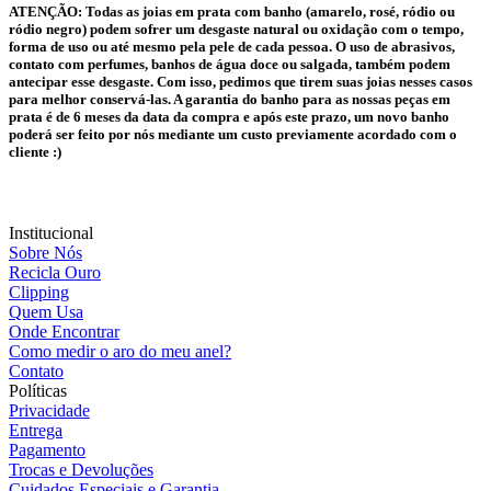
ATENÇÃO:
Todas as joias em prata com banho (amarelo, rosé, ródio ou
ródio negro) podem sofrer um desgaste natural ou oxidação com o tempo,
forma de uso ou até mesmo pela pele de cada pessoa. O uso de abrasivos,
contato com perfumes, banhos de água doce ou salgada, também podem
antecipar esse desgaste. Com isso, pedimos que tirem suas joias nesses casos
para melhor conservá-las. A garantia do banho para as nossas peças em
prata é de 6 meses da data da compra e após este prazo, um novo banho
poderá ser feito por nós mediante um custo previamente acordado com o
cliente :)
Institucional
Sobre Nós
Recicla Ouro
Clipping
Quem Usa
Onde Encontrar
Como medir o aro do meu anel?
Contato
Políticas
Privacidade
Entrega
Pagamento
Trocas e Devoluções
Cuidados Especiais e Garantia