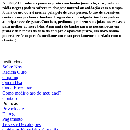
ATENÇÃO:
Todas as joias em prata com banho (amarelo, rosé, ródio ou
ródio negro) podem sofrer um desgaste natural ou oxidação com o tempo,
forma de uso ou até mesmo pela pele de cada pessoa. O uso de abrasivos,
contato com perfumes, banhos de água doce ou salgada, também podem
antecipar esse desgaste. Com isso, pedimos que tirem suas joias nesses casos
para melhor conservá-las. A garantia do banho para as nossas peças em
prata é de 6 meses da data da compra e após este prazo, um novo banho
poderá ser feito por nós mediante um custo previamente acordado com o
cliente :)
Institucional
Sobre Nós
Recicla Ouro
Clipping
Quem Usa
Onde Encontrar
Como medir o aro do meu anel?
Contato
Políticas
Privacidade
Entrega
Pagamento
Trocas e Devoluções
Cuidados Especiais e Garantia