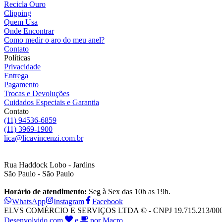
Recicla Ouro
Clipping
Quem Usa
Onde Encontrar
Como medir o aro do meu anel?
Contato
Políticas
Privacidade
Entrega
Pagamento
Trocas e Devoluções
Cuidados Especiais e Garantia
Contato
(11) 94536-6859
(11) 3969-1900
lica@licavincenzi.com.br
Rua Haddock Lobo - Jardins
São Paulo - São Paulo
Horário de atendimento:
Seg à Sex das 10h as 19h.
WhatsApp
Instagram
Facebook
ELVS COMÉRCIO E SERVIÇOS LTDA © - CNPJ 19.715.213/0001-28
Desenvolvido com
e
por Macro