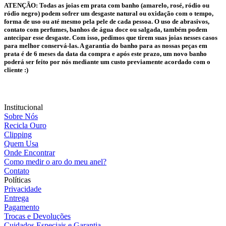
ATENÇÃO:
Todas as joias em prata com banho (amarelo, rosé, ródio ou
ródio negro) podem sofrer um desgaste natural ou oxidação com o tempo,
forma de uso ou até mesmo pela pele de cada pessoa. O uso de abrasivos,
contato com perfumes, banhos de água doce ou salgada, também podem
antecipar esse desgaste. Com isso, pedimos que tirem suas joias nesses casos
para melhor conservá-las. A garantia do banho para as nossas peças em
prata é de 6 meses da data da compra e após este prazo, um novo banho
poderá ser feito por nós mediante um custo previamente acordado com o
cliente :)
Institucional
Sobre Nós
Recicla Ouro
Clipping
Quem Usa
Onde Encontrar
Como medir o aro do meu anel?
Contato
Políticas
Privacidade
Entrega
Pagamento
Trocas e Devoluções
Cuidados Especiais e Garantia