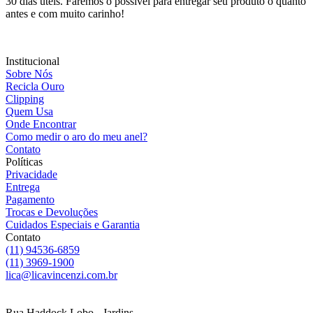
30 dias úteis. Faremos o possível para entregar seu produto o quanto
antes e com muito carinho!
Institucional
Sobre Nós
Recicla Ouro
Clipping
Quem Usa
Onde Encontrar
Como medir o aro do meu anel?
Contato
Políticas
Privacidade
Entrega
Pagamento
Trocas e Devoluções
Cuidados Especiais e Garantia
Contato
(11) 94536-6859
(11) 3969-1900
lica@licavincenzi.com.br
Rua Haddock Lobo - Jardins