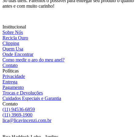
30 dias úteis. Faremos o possível para entregar seu produto o quanto
antes e com muito carinho!
Institucional
Sobre Nós
Recicla Ouro
Clipping
Quem Usa
Onde Encontrar
Como medir o aro do meu anel?
Contato
Políticas
Privacidade
Entrega
Pagamento
Trocas e Devoluções
Cuidados Especiais e Garantia
Contato
(11) 94536-6859
(11) 3969-1900
lica@licavincenzi.com.br
Rua Haddock Lobo - Jardins