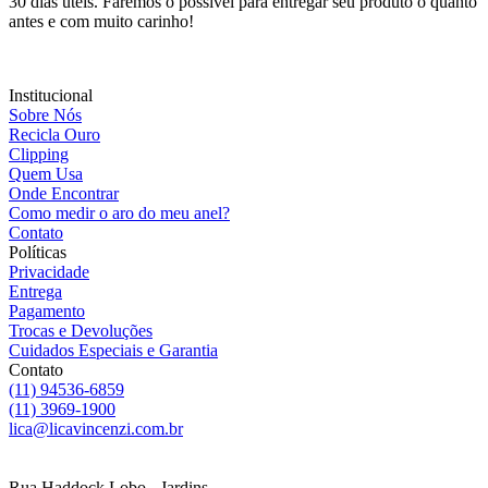
30 dias úteis. Faremos o possível para entregar seu produto o quanto
antes e com muito carinho!
Institucional
Sobre Nós
Recicla Ouro
Clipping
Quem Usa
Onde Encontrar
Como medir o aro do meu anel?
Contato
Políticas
Privacidade
Entrega
Pagamento
Trocas e Devoluções
Cuidados Especiais e Garantia
Contato
(11) 94536-6859
(11) 3969-1900
lica@licavincenzi.com.br
Rua Haddock Lobo - Jardins